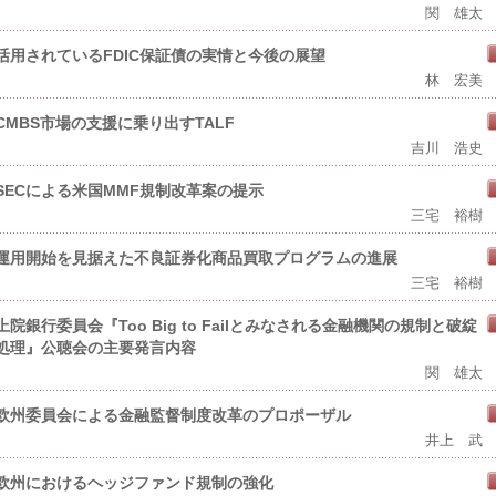
関 雄太
活用されているFDIC保証債の実情と今後の展望
林 宏美
CMBS市場の支援に乗り出すTALF
吉川 浩史
SECによる米国MMF規制改革案の提示
三宅 裕樹
運用開始を見据えた不良証券化商品買取プログラムの進展
三宅 裕樹
上院銀行委員会『Too Big to Failとみなされる金融機関の規制と破綻
処理』公聴会の主要発言内容
関 雄太
欧州委員会による金融監督制度改革のプロポーザル
井上 武
欧州におけるヘッジファンド規制の強化