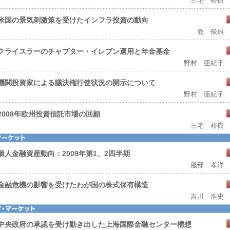
三宅 裕樹
米国の景気刺激策を受けたインフラ投資の動向
瀧 俊雄
クライスラーのチャプター・イレブン適用と年金基金
野村 亜紀子
機関投資家による議決権行使状況の開示について
野村 亜紀子
2008年欧州投資信託市場の回顧
三宅 裕樹
個人金融資産動向：2009年第1、2四半期
服部 孝洋
金融危機の影響を受けたわが国の株式保有構造
吉川 浩史
中央政府の承認を受け動き出した上海国際金融センター構想