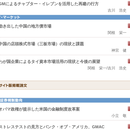
GMによるチャプター・イレブンを活用した再建の行方
吉川 浩史
動き出した中国の地方債市場
関根 栄一
中国の店頭株式市場（三板市場）の現状と課題
神宮 健
わが国企業によるタイ資本市場活用の現状と今後の展望
関根 栄一/吉川 浩史
オバマ政権が提示した米国の金融制度改革案
小立 敬
ストレステストの見方とバンク・オブ・アメリカ、GMAC