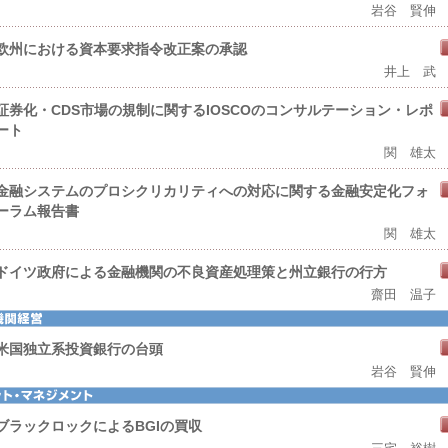
岩谷 賢伸
欧州における資本要求指令改正案の承認
井上 武
証券化・CDS市場の規制に関するIOSCOのコンサルテーション・レポ
ート
関 雄太
金融システムのプロシクリカリティへの対応に関する金融安定化フォ
ーラム報告書
関 雄太
ドイツ政府による金融機関の不良資産処理策と州立銀行の行方
齋田 温子
米国独立系投資銀行の台頭
岩谷 賢伸
ブラックロックによるBGIの買収