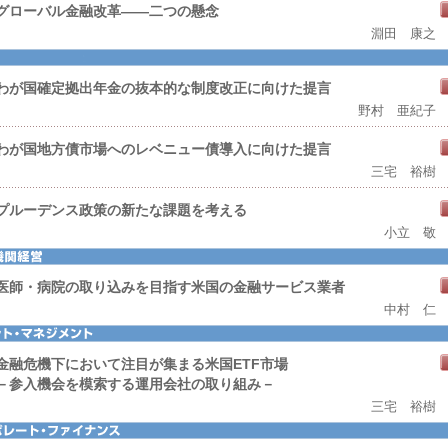
グローバル金融改革――二つの懸念
淵田 康之
わが国確定拠出年金の抜本的な制度改正に向けた提言
野村 亜紀子
わが国地方債市場へのレベニュー債導入に向けた提言
三宅 裕樹
プルーデンス政策の新たな課題を考える
小立 敬
医師・病院の取り込みを目指す米国の金融サービス業者
中村 仁
金融危機下において注目が集まる米国ETF市場
－参入機会を模索する運用会社の取り組み－
三宅 裕樹