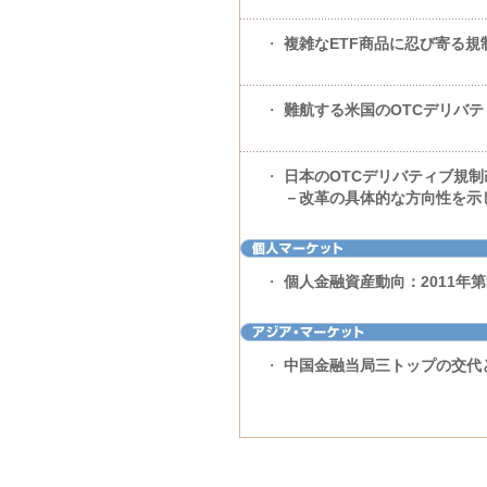
・
複雑なETF商品に忍び寄る規
・
難航する米国のOTCデリバ
・
日本のOTCデリバティブ規制
－改革の具体的な方向性を示
・
個人金融資産動向：2011年第
・
中国金融当局三トップの交代