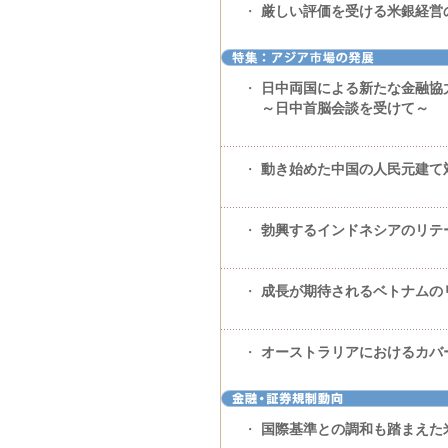
・
厳しい評価を受ける米銀経営
・
日中両国による新たな金融協
～日中首脳会談を受けて～
・
動き始めた中国の人民元建て
・
勃興するインドネシアのリテ
・
成長が期待されるベトナムの
・
オーストラリアにおけるカバ
・
国際基準との調和も踏まえた米