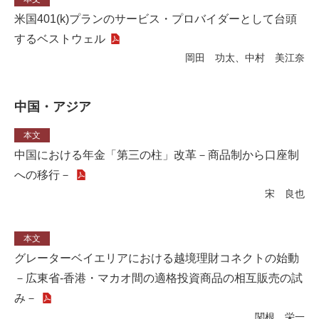
米国401(k)プランのサービス・プロバイダーとして台頭
するベストウェル
岡田 功太、中村 美江奈
中国・アジア
本文
中国における年金「第三の柱」改革－商品制から口座制
への移行－
宋 良也
本文
グレーターベイエリアにおける越境理財コネクトの始動
－広東省-香港・マカオ間の適格投資商品の相互販売の試
み－
関根 栄一