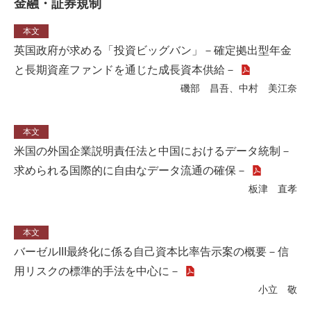
金融・証券規制
本文
英国政府が求める「投資ビッグバン」－確定拠出型年金
と長期資産ファンドを通じた成長資本供給－
磯部 昌吾、中村 美江奈
本文
米国の外国企業説明責任法と中国におけるデータ統制－
求められる国際的に自由なデータ流通の確保－
板津 直孝
本文
バーゼルIII最終化に係る自己資本比率告示案の概要－信
用リスクの標準的手法を中心に－
小立 敬