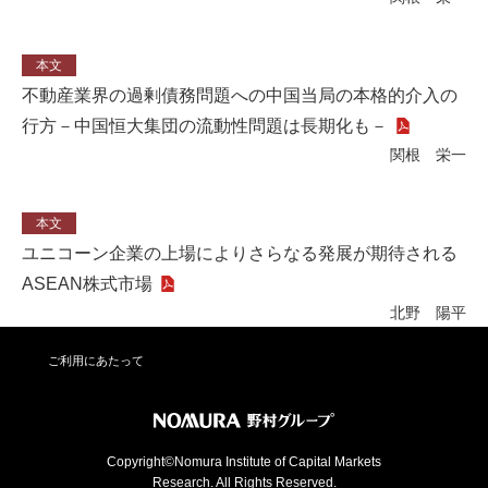
本文
不動産業界の過剰債務問題への中国当局の本格的介入の
行方－中国恒大集団の流動性問題は長期化も－
関根 栄一
本文
ユニコーン企業の上場によりさらなる発展が期待される
ASEAN株式市場
北野 陽平
ご利用にあたって
Copyright©Nomura Institute of Capital Markets
Research. All Rights Reserved.