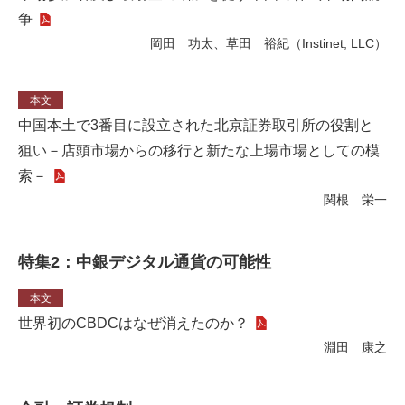
争
岡田 功太、草田 裕紀（Instinet, LLC）
本文
中国本土で3番目に設立された北京証券取引所の役割と
狙い－店頭市場からの移行と新たな上場市場としての模
索－
関根 栄一
特集2：中銀デジタル通貨の可能性
本文
世界初のCBDCはなぜ消えたのか？
淵田 康之