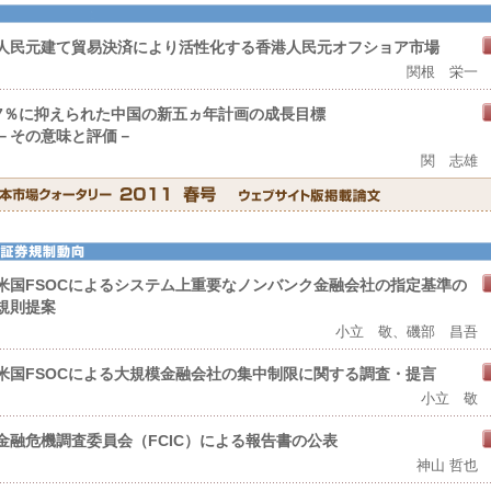
人民元建て貿易決済により活性化する香港人民元オフショア市場
関根 栄一
7％に抑えられた中国の新五ヵ年計画の成長目標
－その意味と評価－
関 志雄
米国FSOCによるシステム上重要なノンバンク金融会社の指定基準の
規則提案
小立 敬、磯部 昌吾
米国FSOCによる大規模金融会社の集中制限に関する調査・提言
小立 敬
金融危機調査委員会（FCIC）による報告書の公表
神山 哲也