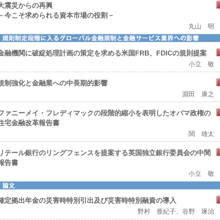
大震災からの再興
－今こそ求められる資本市場の役割－
丸山 明
金融機関に破綻処理計画の策定を求める米国FRB、FDICの規則提案
小立 敬
規制強化と金融業への中長期的影響
淵田 康之
ファニーメイ・フレディマックの段階的縮小を表明したオバマ政権の
住宅金融改革報告書
関 雄太
リテール銀行のリングフェンスを提案する英国独立銀行委員会の中間
報告書
小立 敬
確定拠出年金の災害時特別引出及び災害時特別融資の導入
野村 亜紀子、谷野 琢治