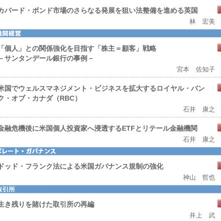
カバード・ボンド市場のさらなる発展を狙い法整備を進める英国
林 宏美
「個人」との関係強化を目指す「株主＝顧客」戦略
－サンタンデール銀行の事例－
宮本 佐知子
米国でウェルスマネジメント・ビジネスを拡大するロイヤル・バン
ク・オブ・カナダ（RBC）
石井 康之
金融危機後に米国個人投資家へ浸透するETFとリテール金融機関
石井 康之
ドッド・フランク法による米国ガバナンス規制の強化
神山 哲也
生き残りを賭けた取引所の再編
井上 武