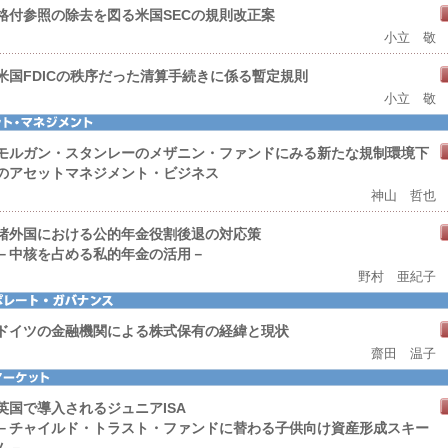
格付参照の除去を図る米国SECの規則改正案
小立 敬
米国FDICの秩序だった清算手続きに係る暫定規則
小立 敬
モルガン・スタンレーのメザニン・ファンドにみる新たな規制環境下
のアセットマネジメント・ビジネス
神山 哲也
諸外国における公的年金役割後退の対応策
－中核を占める私的年金の活用－
野村 亜紀子
ドイツの金融機関による株式保有の経緯と現状
齋田 温子
英国で導入されるジュニアISA
－チャイルド・トラスト・ファンドに替わる子供向け資産形成スキー