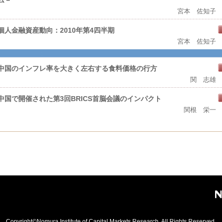
ム－
宮本 佐知子
個人金融資産動向：2010年第4四半期
宮本 佐知子
中国のインフレ率を大きく左右する食料価格の行方
関 志雄
中国で開催された第3回BRICS首脳会議のインパクト
関根 栄一
Copyright©Nomura Institute of Capital Markets
Research. All Rights Reserved.