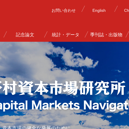
お問い合わせ
English
Ch
記念論文
統計・データ
季刊誌・出版物
・資本市場の健全な発展のために