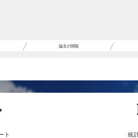
論文の閲覧
ート
統