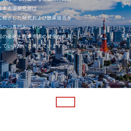
資本市場研究所は、
に根ざした研究および政策提言を
的かつ専門的に行い
国の金融・資本市場の健全な発展に
していきたいと考えています。