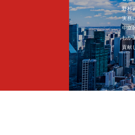
野村
実務
中立
わが
貢献