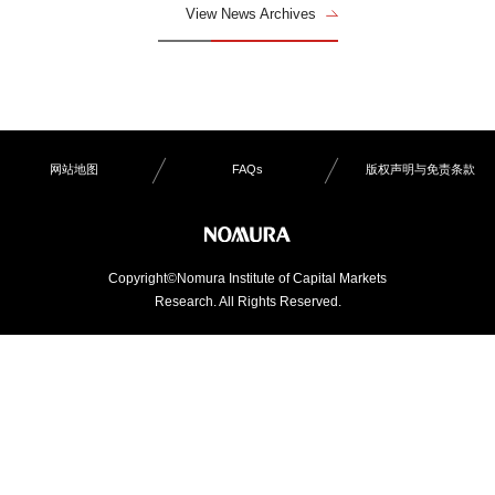
View News Archives
网站地图
FAQs
版权声明与免责条款
Copyright©Nomura Institute of Capital Markets
Research. All Rights Reserved.