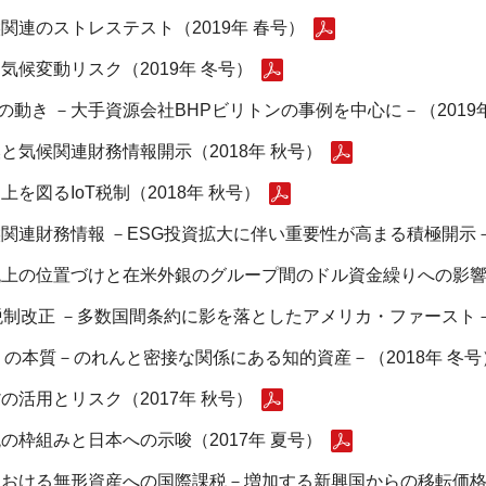
連のストレステスト（2019年 春号）
候変動リスク（2019年 冬号）
の動き －大手資源会社BHPビリトンの事例を中心に－（2019
気候関連財務情報開示（2018年 秋号）
を図るIoT税制（2018年 秋号）
連財務情報 －ESG投資拡大に伴い重要性が高まる積極開示－（
上の位置づけと在米外銀のグループ間のドル資金繰りへの影響（2
制改正 －多数国間条約に影を落としたアメリカ・ファースト－（
の本質－のれんと密接な関係にある知的資産－（2018年 冬号
活用とリスク（2017年 秋号）
枠組みと日本への示唆（2017年 夏号）
おける無形資産への国際課税－増加する新興国からの移転価格課