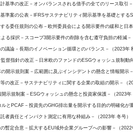
計基準の改正－オンバランスされる借手の全てのリース取引－（2
準案の公表－IFRSサステナビリティ開示基準を基礎とするSSB
する委任規則の公布－欧州委員会による開示要件の緩和と日本企
よる採択－スコープ3開示要件の削除を含む遵守負担の軽減－（2
の議論－長期のイノベーション循環とのバランス－（2023年 
監督指針の改正－日米欧のファンドのESGウォッシュ規制動向－
の開示規則案－広範囲に及ぶインシデントの懸念と情報開示－（
等の改正－サステナビリティに関する企業の取組の開示－（202
報開示規制案－ESGウォッシュの懸念と投資家保護－（2023年
ルとPCAF－投資先のGHG排出量を開示する目的の明確化が重要
託者責任とインパクト測定に有用な枠組み－（2023年 冬号）
の暫定合意－拡大するEU域外企業グループへの影響－（2022