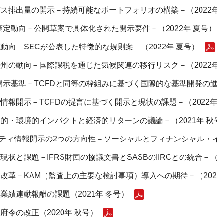
ス排出量の開示－持続可能なポートフォリオの構築－（2022年
策定動向－公開草案で具体化された開示要件－（2022年 夏号）
向－SECが公表した特徴的な規則案－（2022年 夏号）
州の動向－国際課税を通じた気候関連の移行リスク－（2022年
開示基準－TCFDと同等の枠組みに基づく国際的な基準開発の進展
報開示－TCFDの提言に基づく開示と現状の課題－（2022年
的・環境的インパクトと経済的リターンの議論－（2021年 秋
リティ情報開示の2つの方向性－ソーシャルとフィナンシャル・イ
と課題－IFRS財団の協議文書とSASBのIIRCとの統合－（2
革－KAM（監査上の主要な検討事項）導入への期待－（202
績連動報酬の課題（2021年 冬号）
令の改正（2020年 秋号）