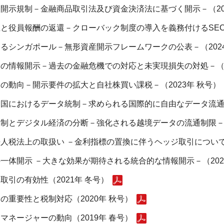
開示規制－金融商品取引法及び資金決済法に基づく開示－（202
と役員報酬の返還－クローバック制度の導入を義務付けるSEC－
るシンガポール－無形資産開示フレームワークの公表－（2024
の情報開示－過去の金融危機での対応と未実現損失の対処－（20
の動向－開示要件の拡大と自社株買い課税－（2023年 秋号）
国におけるデータ統制－求められる国際的に自由なデータ流通の
制とデジタル経済の分断－強化される越境データの流通制限－（2
法人税法上の取扱い －金利指標の置換に伴うヘッジ取引について－
一体開示 －大きな効果が期待される統合的な情報開示－（202
取引の有効性（2021年 冬号）
重要性と税制対応（2020年 秋号）
ネージャーの動向（2019年 春号）