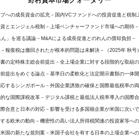
野村資本市場クォータリー
プへの成長資金の拡充－国内VCファンドへの投資促進と税制上の
資とエンジェル税制－上場ベンチャーファンド市場への期待－（2
ん」を巡る議論－M&Aによる成長促進とのれんの償却負担－（2
－報復税は撤回されたが根本的問題は未解決－（2025年 秋号
書の定時株主総会前提出－全上場企業に対する段階的な取組の推
前提出をめぐる論点－基準日の柔軟化と法定開示書類の一体開示
応するシンガポール－外国企業誘致の確保と国際最低税率の両立
的な国際課税改革－デジタル課税と最低法人税率導入の国際合意
際合意と日本の対応－影響を受ける多国籍企業が米国に次いで多
する欧米の動向－機密性の高い法人所得税関連の投資家等への開
米国の新たな規則案－米国子会社を有する日本の上場企業への影