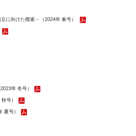
に向けた模索－（2024年 春号）
023年 冬号）
 秋号）
年 夏号）