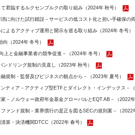
て君臨するルクセンブルクの取り組み（2024年 秋号）
消に向けた試行錯誤－サービスの低コスト化と担い手確保の両立
によるアクティブ運用と開示を巡る取り組み（2024年 冬号）
向（2024年 冬号）
向上と金融事業者の競争促進－（2024年 冬号）
ンドリング規制の見直し（2023年 秋号）
融規制・監督及びビジネスの観点から－（2023年 夏号）
ンティア－アクティブ型ETFとダイレクト・インデックス－（2
－ノルウェー政府年金基金グローバルとEQT AB－（2022年
ファンド規制－業界慣行の是正を図るSECの規則案－（2022
算・決済機関DTCC（2022年 春号）