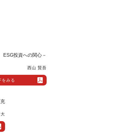
、ESG投資への関心－
西山 賢吾
Fをみる
拡充
貴大