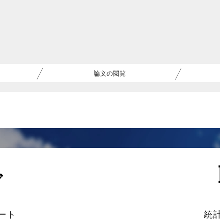
論文の閲覧
ート
統