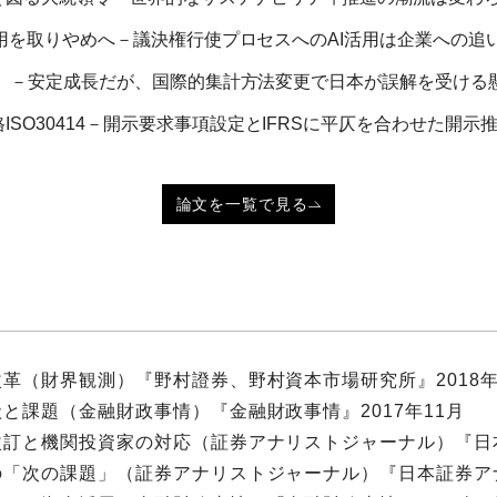
用を取りやめへ－議決権行使プロセスへのAI活用は企業への追い風
）－安定成長だが、国際的集計方法変更で日本が誤解を受ける懸念
O30414－開示要求事項設定とIFRSに平仄を合わせた開示推
論文を一覧で見る
革（財界観測）『野村證券、野村資本市場研究所』2018年
と課題（金融財政事情）『金融財政事情』2017年11月
訂と機関投資家の対応（証券アナリストジャーナル）『日本
「次の課題」（証券アナリストジャーナル）『日本証券アナ