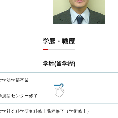
学歴・職歴
学歴(留学歴)
大学法学部卒業
学漢語センター修了
大学社会科学研究科修士課程修了（学術修士）